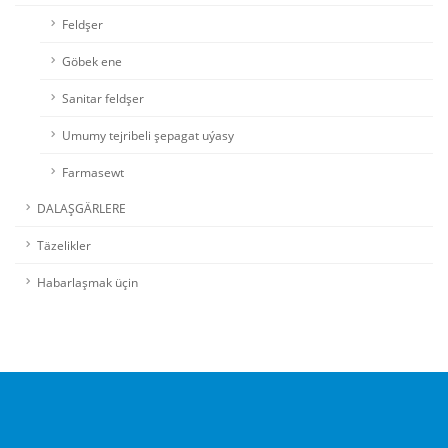
Feldşer
Göbek ene
Sanitar feldşer
Umumy tejribeli şepagat uýasy
Farmasewt
DALAŞGÄRLERE
Täzelikler
Habarlaşmak üçin