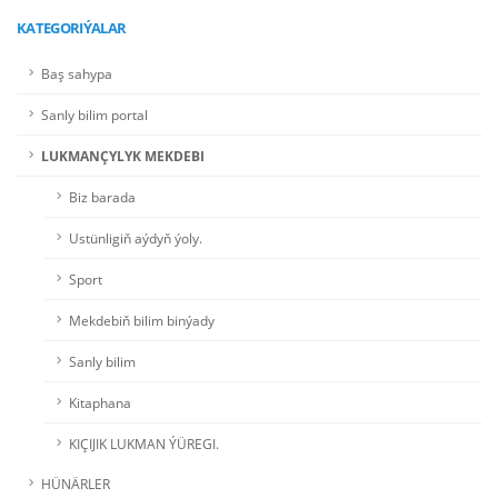
KATEGORIÝALAR
Baş sahypa
Sanly bilim portal
LUKMANÇYLYK MEKDEBI
Biz barada
Ustünligiň aýdyň ýoly.
Sport
Mekdebiň bilim binýady
Sanly bilim
Kitaphana
KIÇIJIK LUKMAN ÝÜREGI.
HÜNÄRLER