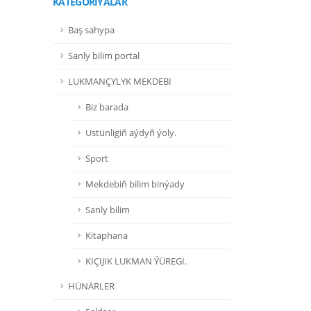
KATEGORIÝALAR
Baş sahypa
Sanly bilim portal
LUKMANÇYLYK MEKDEBI
Biz barada
Ustünligiň aýdyň ýoly.
Sport
Mekdebiň bilim binýady
Sanly bilim
Kitaphana
KIÇIJIK LUKMAN ÝÜREGI.
HÜNÄRLER