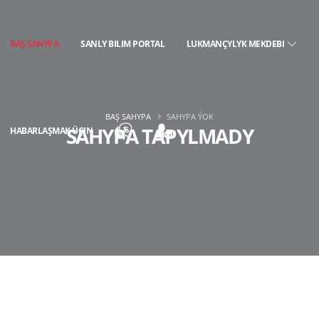
BAŞ SAHYPA
SANLY BILIM PORTAL
LUKMANÇYLYK MEKDEBI
BAŞ SAHYPA
SAHYPA ÝOK
SAHYPA TAPYLMADY
HABARLAŞMAK ÜÇIN