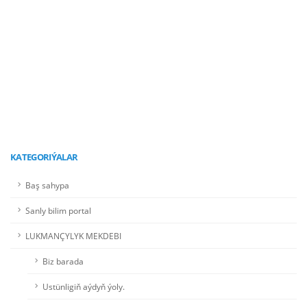
21/02/2026
“AKYL GIŇIŞLIGI” ATLY INTELLEKTUAL BÄSLEŞIK
GEÇIRILDI
KATEGORIÝALAR
Baş sahypa
Sanly bilim portal
LUKMANÇYLYK MEKDEBI
Biz barada
Ustünligiň aýdyň ýoly.