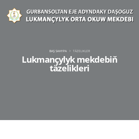
BAŞ SAHYPA
TÄZELIKLER
Lukmançylyk mekdebiň
täzelikleri