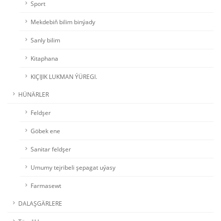
Sport
Mekdebiň bilim binýady
Sanly bilim
Kitaphana
KIÇIJIK LUKMAN ÝÜREGI.
HÜNÄRLER
Feldşer
Göbek ene
Sanitar feldşer
Umumy tejribeli şepagat uýasy
Farmasewt
DALAŞGÄRLERE