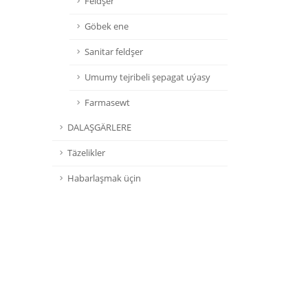
Feldşer
Göbek ene
Sanitar feldşer
Umumy tejribeli şepagat uýasy
Farmasewt
DALAŞGÄRLERE
Täzelikler
Habarlaşmak üçin