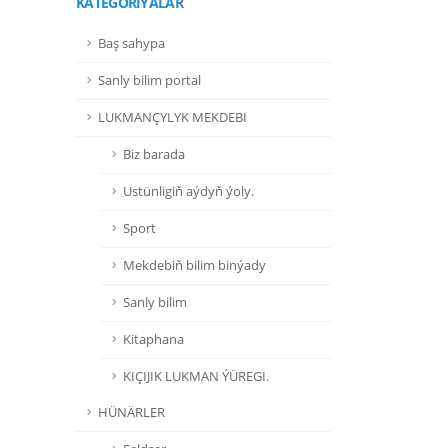
KATEGORIÝALAR
Baş sahypa
Sanly bilim portal
LUKMANÇYLYK MEKDEBI
Biz barada
Ustünligiň aýdyň ýoly.
Sport
Mekdebiň bilim binýady
Sanly bilim
Kitaphana
KIÇIJIK LUKMAN ÝÜREGI.
HÜNÄRLER