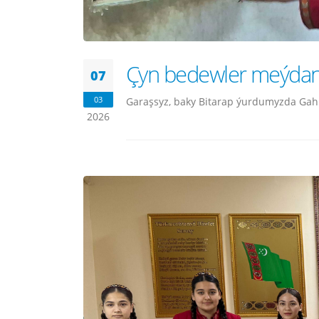
Çyn bedewler meýdany
07
03
Garaşsyz, baky Bitarap ýurdumyzda Gah
2026