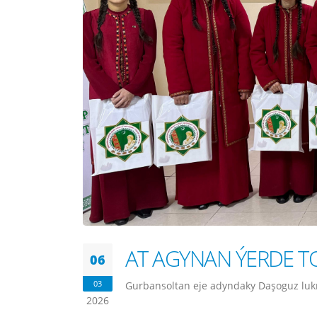
AT AGYNAN ÝERDE T
06
03
Gurbansoltan eje adyndaky Daşoguz luk
2026