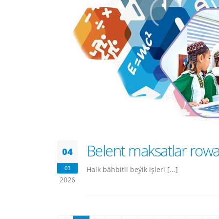
Belent maksatlar rowa
04
03
Halk bäh­bit­li be­ýik iş­le­ri [...]
2026