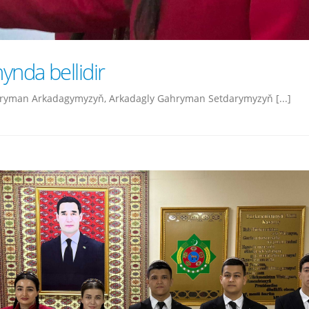
nda bellidir
ryman Arkadagymyzyň, Arkadagly Gahryman Setdarymyzyň [...]