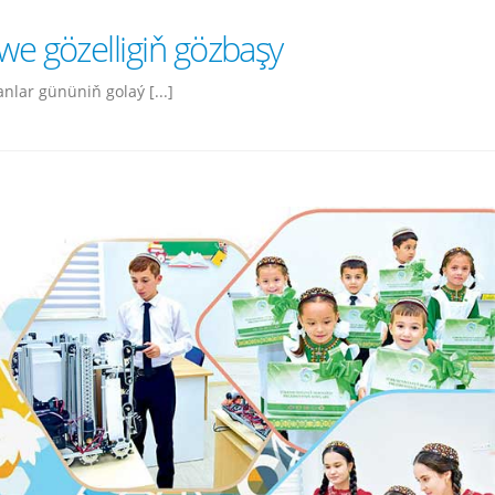
e gözelligiň gözbaşy
lar gününiň golaý [...]