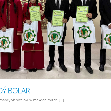
OÝ BOLAR
mançylyk orta okuw mekdebimizde [...]