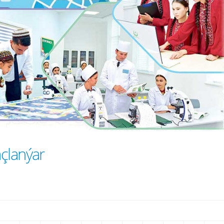
çlanýar