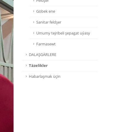
Feldşer
Göbek ene
Sanitar feldşer
Umumy tejribeli şepagat uýasy
Farmasewt
DALAŞGÄRLERE
Täzelikler
Habarlaşmak üçin