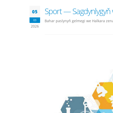
Sport — Sagdynlygyň w
05
03
Bahar paslynyň gelmegi we Halkara zenan
2026