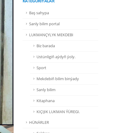
KATEGORIÝALAR
Baş sahypa
Sanly bilim portal
LUKMANÇYLYK MEKDEBI
Biz barada
Ustünligiň aýdyň ýoly.
Sport
Mekdebiň bilim binýady
Sanly bilim
Kitaphana
KIÇIJIK LUKMAN ÝÜREGI.
HÜNÄRLER