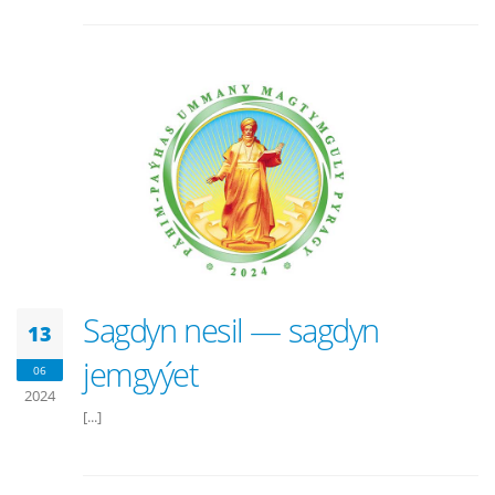
Sagdyn nesil — sagdyn
13
jemgyýet
06
2024
[...]