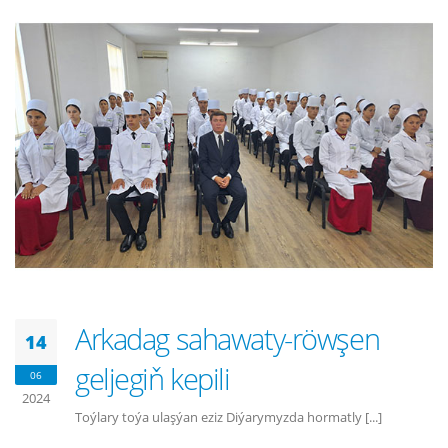
Arkadag sahawaty-röwşen
14
geljegiň kepili
06
2024
Toýlary toýa ulaşýan eziz Diýarymyzda hormatly [...]