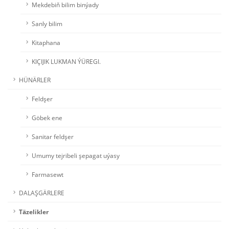
Mekdebiň bilim binýady
Sanly bilim
Kitaphana
KIÇIJIK LUKMAN ÝÜREGI.
HÜNÄRLER
Feldşer
Göbek ene
Sanitar feldşer
Umumy tejribeli şepagat uýasy
Farmasewt
DALAŞGÄRLERE
Täzelikler