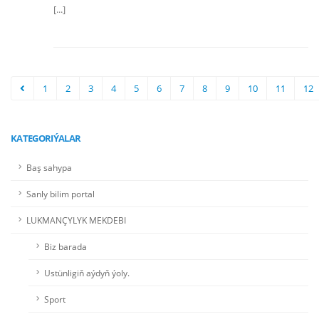
[...]
1
2
3
4
5
6
7
8
9
10
11
12
KATEGORIÝALAR
Baş sahypa
Sanly bilim portal
LUKMANÇYLYK MEKDEBI
Biz barada
Ustünligiň aýdyň ýoly.
Sport