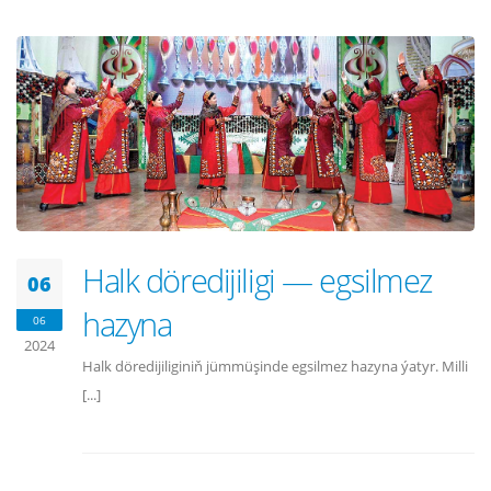
Halk döredijiligi — egsilmez
06
hazyna
06
2024
Halk döredijiliginiň jümmüşinde egsilmez hazyna ýatyr. Milli
[...]