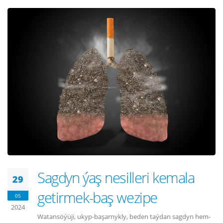
Sagdyn ýaş nesilleri kemala
29
getirmek-baş wezipe
05
2024
Watansöýüji, ukyp-başarnykly, beden taýdan sagdyn hem-