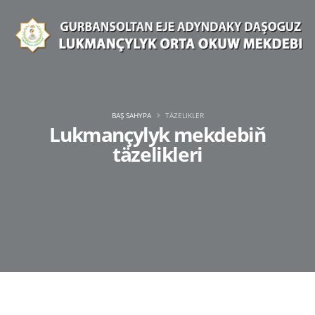
BAŞ SAHYPA
TÄZELIKLER
Lukmançylyk mekdebiň
täzelikleri