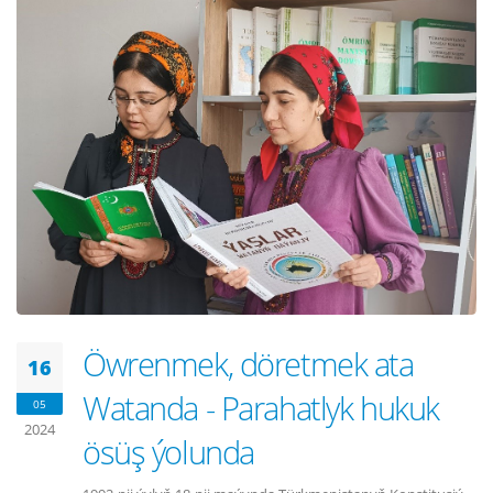
Öwrenmek, döretmek ata
16
Watanda - Parahatlyk hukuk
05
2024
ösüş ýolunda