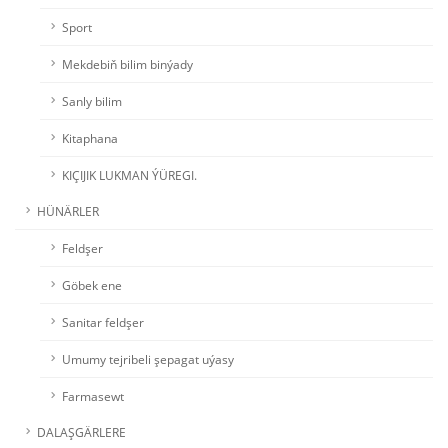
Sport
Mekdebiň bilim binýady
Sanly bilim
Kitaphana
KIÇIJIK LUKMAN ÝÜREGI.
HÜNÄRLER
Feldşer
Göbek ene
Sanitar feldşer
Umumy tejribeli şepagat uýasy
Farmasewt
DALAŞGÄRLERE