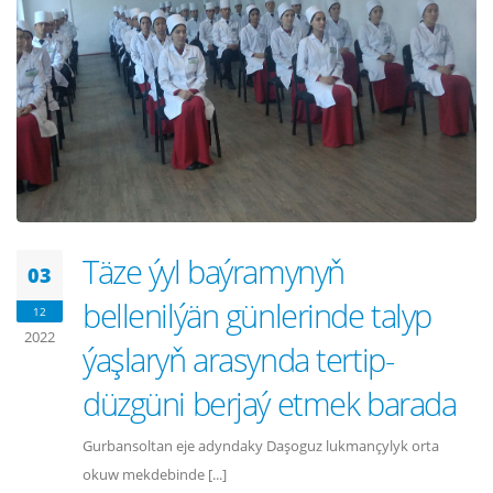
Täze ýyl baýramynyň
03
bellenilýän günlerinde talyp
12
2022
ýaşlaryň arasynda tertip-
düzgüni berjaý etmek barada
Gurbansoltan eje adyndaky Daşoguz lukmançylyk orta
okuw mekdebinde [...]