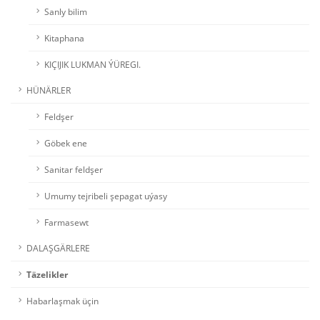
Sanly bilim
Kitaphana
KIÇIJIK LUKMAN ÝÜREGI.
HÜNÄRLER
Feldşer
Göbek ene
Sanitar feldşer
Umumy tejribeli şepagat uýasy
Farmasewt
DALAŞGÄRLERE
Täzelikler
Habarlaşmak üçin