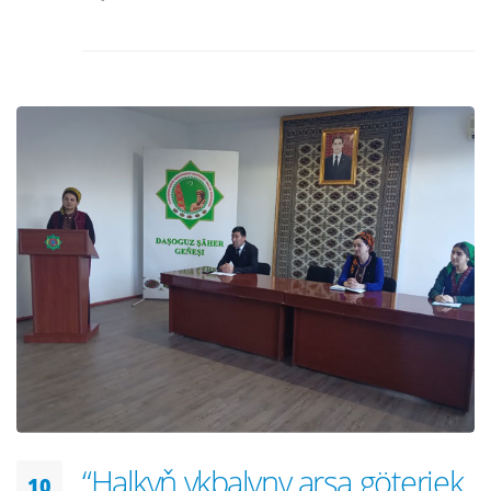
“Halkyň ykbalyny arşa göterjek
10