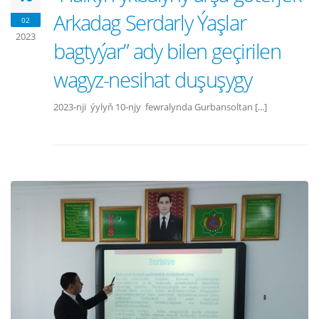
Arkadag Serdarly Ýaşlar
02
2023
bagtyýar” ady bilen geçirilen
wagyz-nesihat duşuşygy
2023-nji ýylyň 10-njy fewralynda Gurbansoltan [...]