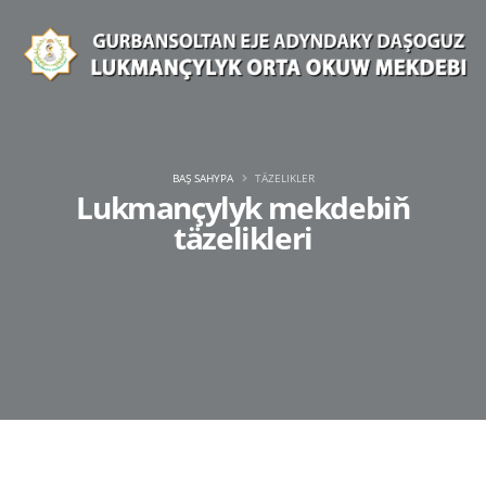
BAŞ SAHYPA
TÄZELIKLER
Lukmançylyk mekdebiň
täzelikleri