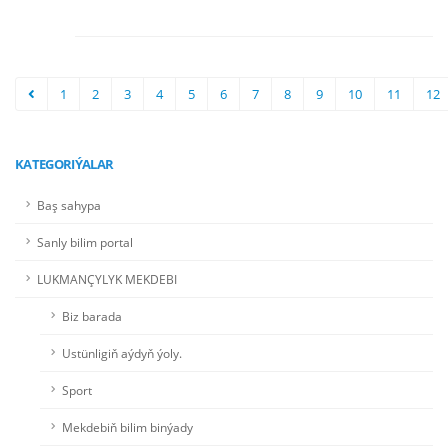
1
2
3
4
5
6
7
8
9
10
11
12
KATEGORIÝALAR
Baş sahypa
Sanly bilim portal
LUKMANÇYLYK MEKDEBI
Biz barada
Ustünligiň aýdyň ýoly.
Sport
Mekdebiň bilim binýady