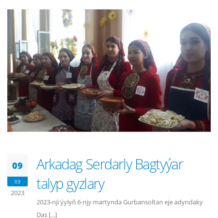
Arkadag Serdarly Bagtyýar
09
talyp gyzlary
03
2023
2023-nji ýylyň 6-njy martynda Gurbansoltan eje adyndaky
Daş [...]