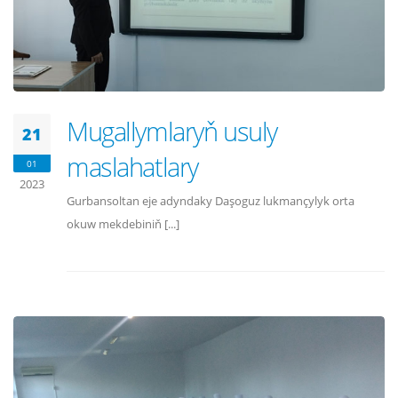
Mugallymlaryň usuly
21
maslahatlary
01
2023
Gurbansoltan eje adyndaky Daşoguz lukmançylyk orta
okuw mekdebiniň [...]