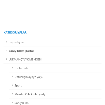
Girmek için şu ýere basyň!
KATEGORIÝALAR
Baş sahypa
Sanly bilim portal
LUKMANÇYLYK MEKDEBI
Biz barada
Ustünligiň aýdyň ýoly.
Sport
Mekdebiň bilim binýady
Sanly bilim