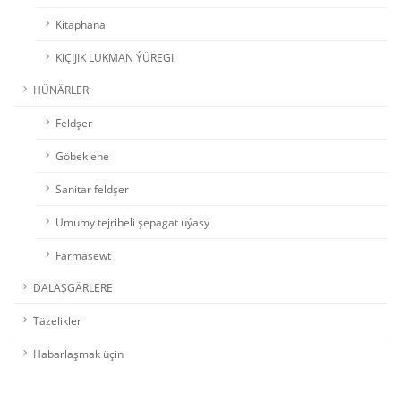
Kitaphana
KIÇIJIK LUKMAN ÝÜREGI.
HÜNÄRLER
Feldşer
Göbek ene
Sanitar feldşer
Umumy tejribeli şepagat uýasy
Farmasewt
DALAŞGÄRLERE
Täzelikler
Habarlaşmak üçin