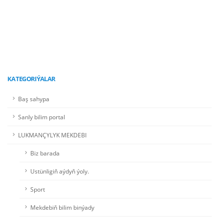
KATEGORIÝALAR
Baş sahypa
Sanly bilim portal
LUKMANÇYLYK MEKDEBI
Biz barada
Ustünligiň aýdyň ýoly.
Sport
Mekdebiň bilim binýady