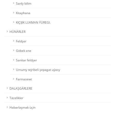
Sanly bilim
Kitaphana
KIÇIJIK LUKMAN ÝÜREGI.
HÜNÄRLER
Feldşer
Göbek ene
Sanitar feldşer
Umumy tejribeli şepagat uýasy
Farmasewt
DALAŞGÄRLERE
Täzelikler
Habarlaşmak üçin