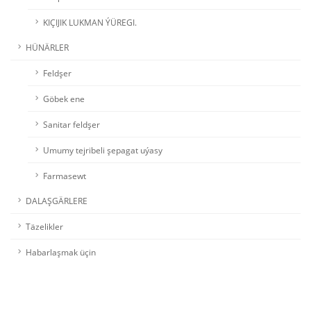
KIÇIJIK LUKMAN ÝÜREGI.
HÜNÄRLER
Feldşer
Göbek ene
Sanitar feldşer
Umumy tejribeli şepagat uýasy
Farmasewt
DALAŞGÄRLERE
Täzelikler
Habarlaşmak üçin