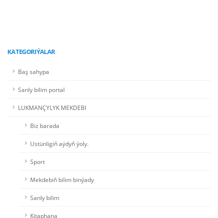
Paýlaş
KATEGORIÝALAR
Baş sahypa
Sanly bilim portal
LUKMANÇYLYK MEKDEBI
Biz barada
Ustünligiň aýdyň ýoly.
Sport
Mekdebiň bilim binýady
Sanly bilim
Kitaphana