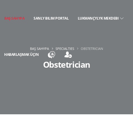
BAŞ SAHYPA
SANLY BILIM PORTAL
LUKMANÇYLYK MEKDEBI
BAŞ SAHYPA
SPECIALTIES
OBSTETRICIAN
HABARLAŞMAK ÜÇIN
Obstetrician