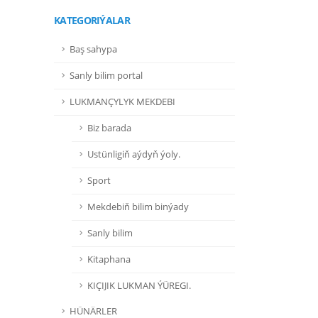
KATEGORIÝALAR
Baş sahypa
Sanly bilim portal
LUKMANÇYLYK MEKDEBI
Biz barada
Ustünligiň aýdyň ýoly.
Sport
Mekdebiň bilim binýady
Sanly bilim
Kitaphana
KIÇIJIK LUKMAN ÝÜREGI.
HÜNÄRLER