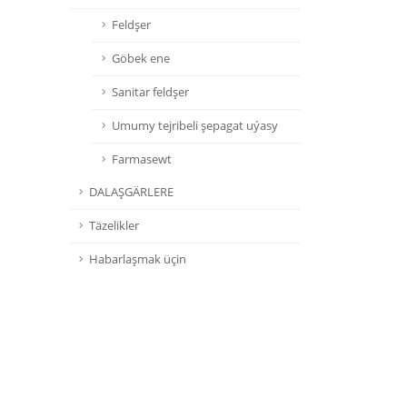
Feldşer
Göbek ene
Sanitar feldşer
Umumy tejribeli şepagat uýasy
Farmasewt
DALAŞGÄRLERE
Täzelikler
Habarlaşmak üçin